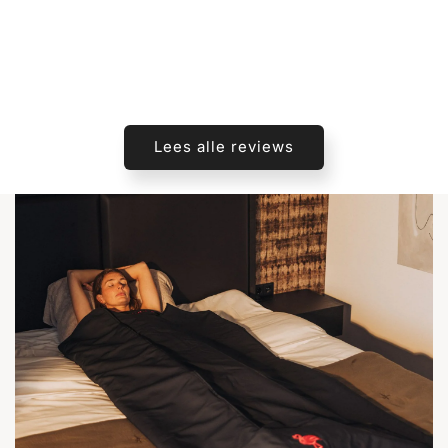
deze samen met de InfraStretch
Massage Mat gekocht. Een
ideale combinatie voor spieren
en gewrichten en totale
ontspanning.
José
Lees alle reviews