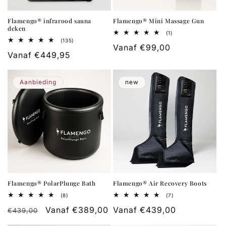
Flamengo® infrarood sauna
Flamengo® Mini Massage Gun
deken
1
(1)
totaal
135
(135)
Normale
Vanaf €99,00
aantal
totaal
Normale
Vanaf €449,95
recensies
aantal
prijs
recensies
prijs
Aanbieding
new
Flamengo® PolarPlunge Bath
Flamengo® Air Recovery Boots
8
7
(8)
(7)
totaal
totaal
Normale
Aanbiedingsprijs
Vanaf €389,00
Normale
Vanaf €439,00
aantal
aantal
€439,00
recensies
recensies
prijs
prijs