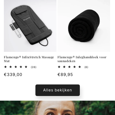
Flamengo® InfraStretch Massage
Flamengo® Inleghanddoek voor
Mat
saunadeken
26
6
(26)
(6)
totaal
totaal
Normale
€339,00
Normale
€89,95
aantal
aantal
recensies
recensies
prijs
prijs
Alles bekijken