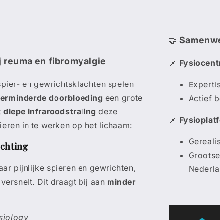

Samenwe
🤝
ij reuma en fibromyalgie
📌
Fysiocent
spier- en gewrichtsklachten spelen
Experti
verminderde doorbloeding
een grote
Actief 
t
diepe infraroodstraling
deze
📌
Fysioplat
eren in te werken op het lichaam:
Gereali
ichting
Grootse
ar pijnlijke spieren en gewrichten,
Nederl
versnelt. Dit draagt bij aan
minder
siology