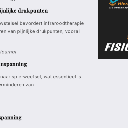
ijnlijke drukpunten
wstelsel bevordert infraroodtherapie
ren van pijnlijke drukpunten, vooral
Journal
 inspanning
aar spierweefsel, wat essentieel is
verminderen van
tspanning