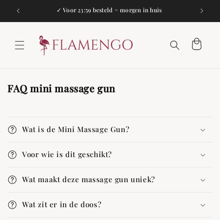
Meteen
naar de
✓ Voor 23:59 besteld = morgen in huis
✓
content
Winkelwagen
FAQ mini massage gun
Wat is de Mini Massage Gun?
Voor wie is dit geschikt?
Wat maakt deze massage gun uniek?
Wat zit er in de doos?