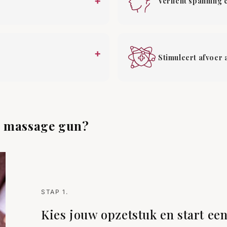
+
Verlicht spanning 
+
Stimuleert afvoer 
i massage gun?
STAP 1.
Kies jouw opzetstuk en start ee