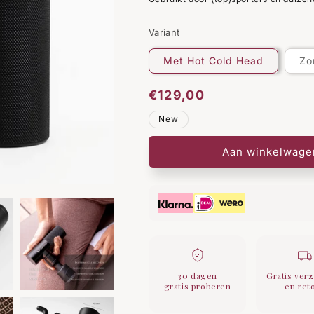
Variant
Met Hot Cold Head
Zo
Normale
€129,00
prijs
New
Aan winkelwage
30 dagen
Gratis ver
gratis proberen
en ret