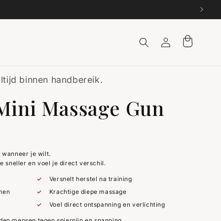
Inloggen
Winkelwagen
tijd binnen handbereik.
Mini Massage Gun
 wanneer je wilt.
e sneller en voel je direct verschil.
Versnelt herstel na training
men
Krachtige diepe massage
Voel direct ontspanning en verlichting
nden mensen tegen spierpijn en spanning.