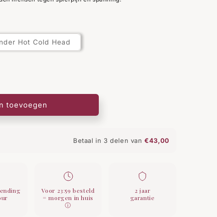
nder Hot Cold Head
n toevoegen
Betaal in 3 delen van
€43,00
zending
Voor 23:59 besteld
2 jaar
our
= morgen in huis
garantie
ⓘ