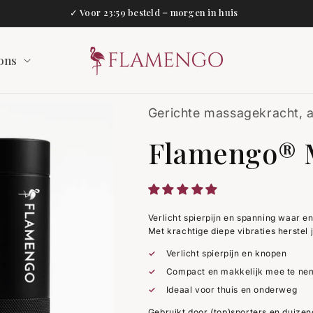
✓ Voor 23:59 besteld = morgen in huis
ons
Gerichte massagekracht, al
Flamengo® 
Verlicht spierpijn en spanning waar en
Met krachtige diepe vibraties herstel j
Verlicht spierpijn en knopen
Compact en makkelijk mee te ne
Ideaal voor thuis en onderweg
Gebruikt door (top)sporters en duize