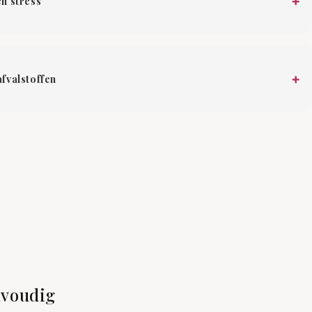
+
en stress
+
afvalstoffen
nvoudig