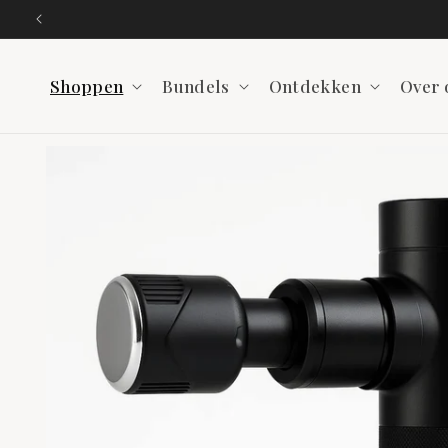
Meteen
naar de
content
Shoppen
Bundels
Ontdekken
Over 
Ga direct naar
productinformatie