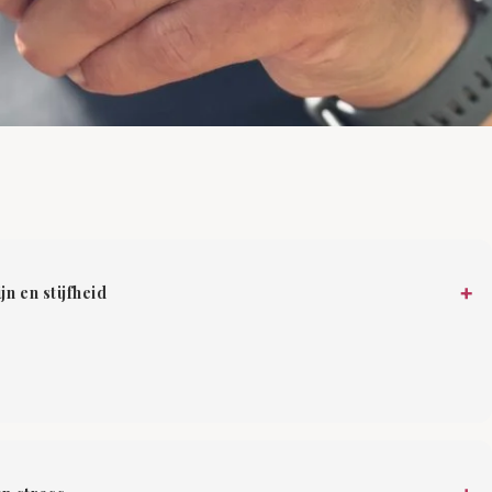

+
n en stijfheid