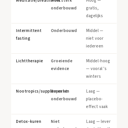
Meditatie/breathwork
Heel sterk
Hoog —
onderbouwd
gratis,
dagelijks
Intermittent
Onderbouwd
Middel —
fasting
niet voor
iedereen
Lichttherapie
Groeiende
Middel-hoog
evidence
— vooral 's
winters
Nootropics/supplementen
Beperkt
Laag —
onderbouwd
placebo-
effect vaak
Detox-kuren
Niet
Laag — lever