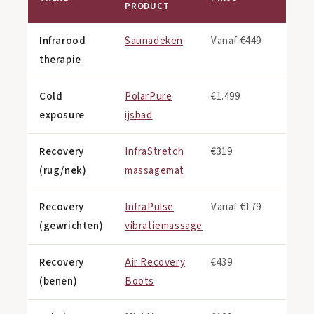
PRODUCT
Infrarood
Saunadeken
Vanaf €449
therapie
Cold
PolarPure
€1.499
exposure
ijsbad
Recovery
InfraStretch
€319
(rug/nek)
massagemat
Recovery
InfraPulse
Vanaf €179
(gewrichten)
vibratiemassage
Recovery
Air Recovery
€439
(benen)
Boots