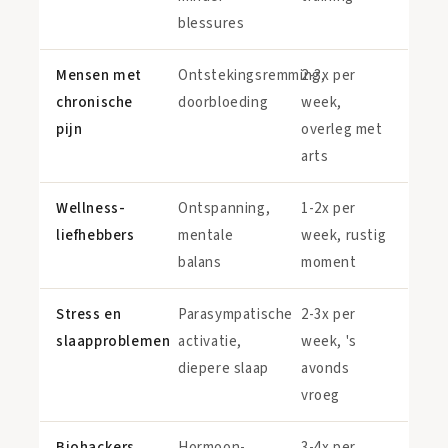
blessures
Mensen met
Ontstekingsremming,
2-3x per
chronische
doorbloeding
week,
pijn
overleg met
arts
Wellness-
Ontspanning,
1-2x per
liefhebbers
mentale
week, rustig
balans
moment
Stress en
Parasympatische
2-3x per
slaapproblemen
activatie,
week, 's
diepere slaap
avonds
vroeg
Biohackers
Hormoon-
3-4x per