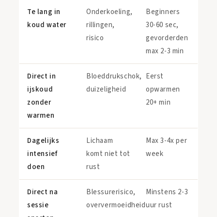
Te lang in
Onderkoeling,
Beginners
koud water
rillingen,
30-60 sec,
risico
gevorderden
max 2-3 min
Direct in
Bloeddrukschok,
Eerst
ijskoud
duizeligheid
opwarmen
zonder
20+ min
warmen
Dagelijks
Lichaam
Max 3-4x per
intensief
komt niet tot
week
doen
rust
Direct na
Blessurerisico,
Minstens 2-3
sessie
oververmoeidheid
uur rust